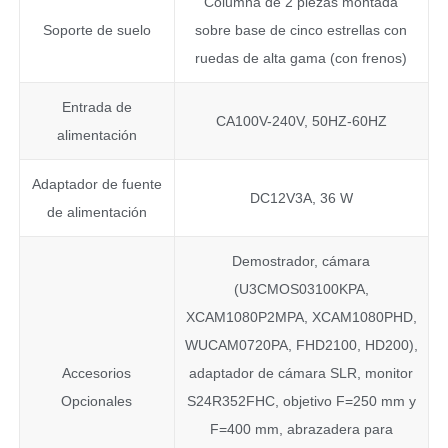
Columna de 2 piezas montada
Soporte de suelo
sobre base de cinco estrellas con
ruedas de alta gama (con frenos)
Entrada de
CA100V-240V, 50HZ-60HZ
alimentación
Adaptador de fuente
DC12V3A, 36 W
de alimentación
Demostrador, cámara
(U3CMOS03100KPA,
XCAM1080P2MPA, XCAM1080PHD,
WUCAM0720PA, FHD2100, HD200),
Accesorios
adaptador de cámara SLR, monitor
Opcionales
S24R352FHC, objetivo F=250 mm y
F=400 mm, abrazadera para