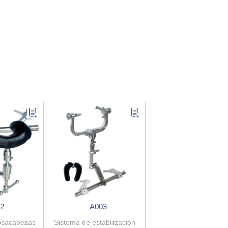
2
A003
osacabezas
Sistema de estabilización