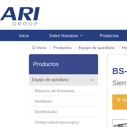
Inicio
Sobre Nosotros
Productos
Inicio
Productos
Equipo de quirófano
He
Productos
BS-
Equipo de quirófano
Sier
Máquina de Anestesia
Ag
Ventilador
Desfibrilador
Unidad electroquirúrgica