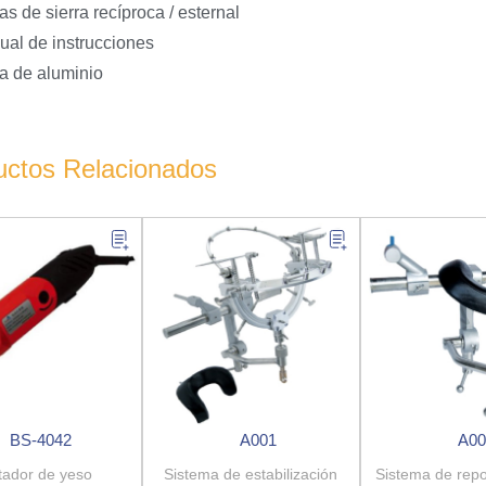
s de sierra recíproca / esternal
al de instrucciones
a de aluminio
uctos Relacionados
BS-4042
A001
A00
tador de yeso
Sistema de estabilización
Sistema de rep