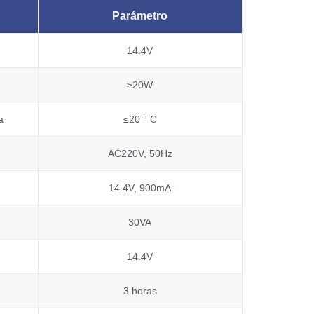
Parámetro
14.4V
≥20W
a
≤20 ° C
AC220V, 50Hz
14.4V, 900mA
30VA
14.4V
3 horas