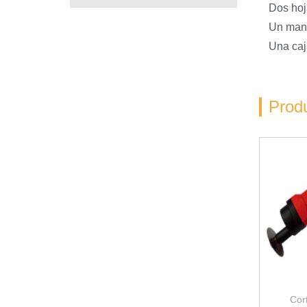
Dos hoja
Un manu
Una caj
Prod
Cor