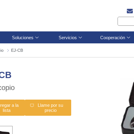
Soluciones
Servicios
Cooperación
io
EJ-CB
-CB
copio
regar a la
Llame por su
lista
precio