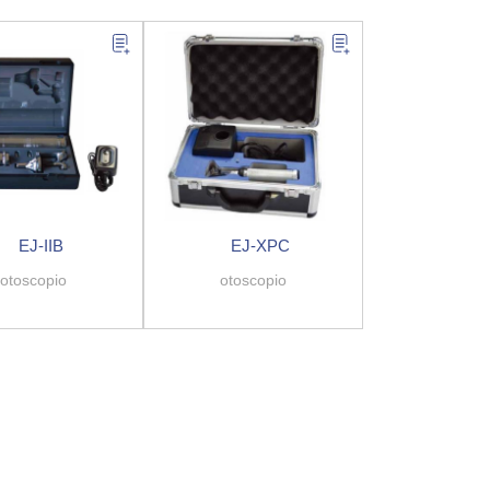
EJ-IIB
EJ-XPC
otoscopio
otoscopio