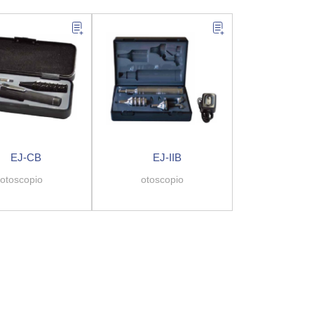
EJ-CB
EJ-IIB
otoscopio
otoscopio