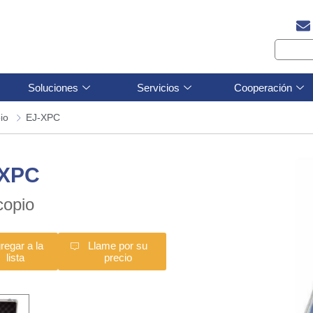
Soluciones
Servicios
Cooperación
io
EJ-XPC
-XPC
copio
regar a la
Llame por su
lista
precio