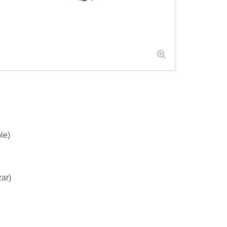
le)
ar)