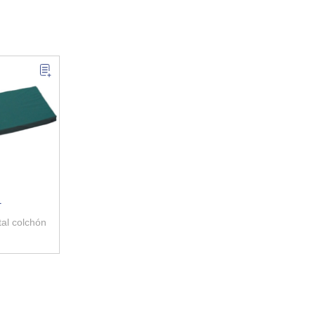
1
al colchón