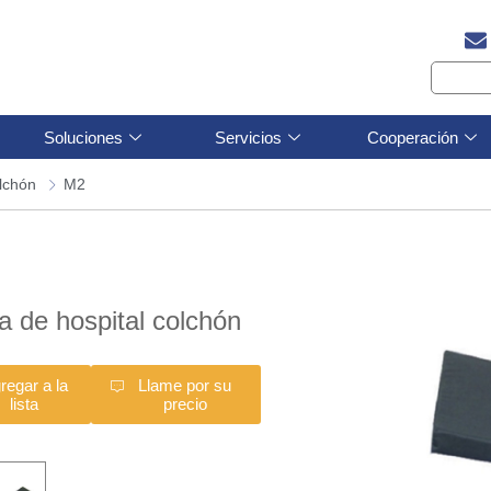
Soluciones
Servicios
Cooperación
lchón
M2
 de hospital colchón
regar a la
Llame por su
lista
precio