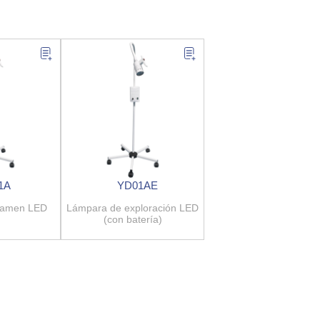
1A
YD01AE
xamen LED
Lámpara de exploración LED
(con batería)