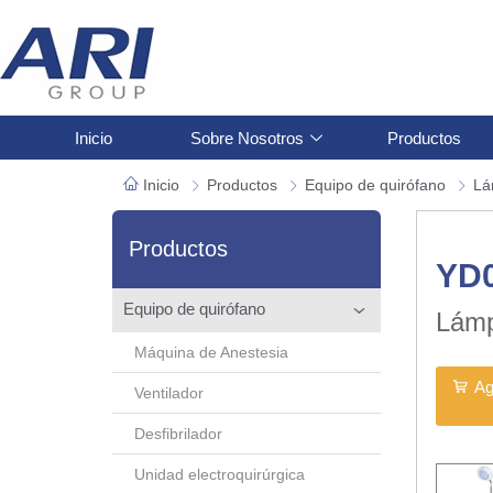
Inicio
Sobre Nosotros
Productos
Inicio
Productos
Equipo de quirófano
Lá
Productos
YD0
Equipo de quirófano
Lámp
Máquina de Anestesia
Ag
Ventilador
Desfibrilador
Unidad electroquirúrgica