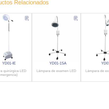
uctos Relacionados
YD01-IE
YD01-1SA
YD0
a quirúrgica LED
Lámpara de examen LED
Lámpara de e
emergencia)