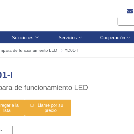
Soluciones
Servicios
Cooperación
mpara de funcionamiento LED
YD01-I
1-I
ara de funcionamiento LED
regar a la
Llame por su
lista
precio