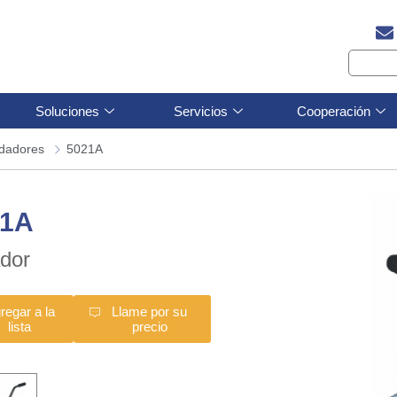
Soluciones
Servicios
Cooperación
dadores
5021A
21A
dor
regar a la
Llame por su
lista
precio