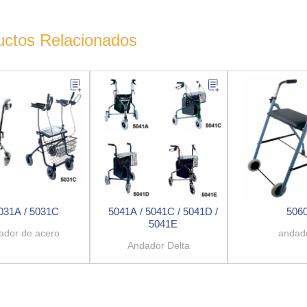
uctos Relacionados
031A / 5031C
5041A / 5041C / 5041D /
506
5041E
ador de acero
andad
Andador Delta