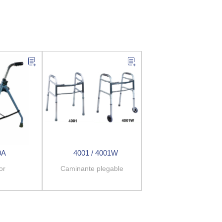
0A
4001 / 4001W
or
Caminante plegable