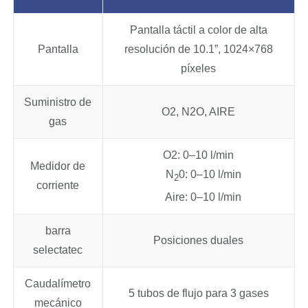
Pantalla táctil a color de alta
Pantalla
resolución de 10.1”, 1024×768
píxeles
Suministro de
O2, N2O, AIRE
gas
O2: 0–10 l/min
Medidor de
N
0: 0–10 l/min
2
corriente
Aire: 0–10 l/min
barra
Posiciones duales
selectatec
Caudalímetro
5 tubos de flujo para 3 gases
mecánico